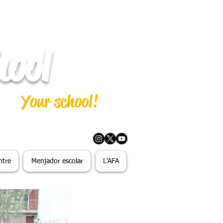
hool
Your school!
ntre
Menjador escolar
L'AFA