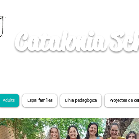
Catalonia Sc
Adults
Espai famílies
Línia pedagògica
Projectes de ce
S