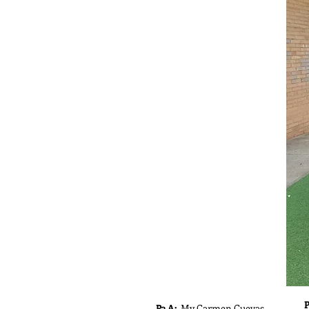
P
P3 A:
My Carmen Cuevas