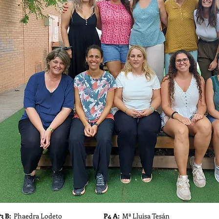
3 B:
Phaedra Lodeto
P4 A:
Mª Lluisa Tesán