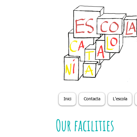
Inici
Contacta
L'escola
Our facilities