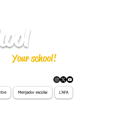
hool
Your school!
ntre
Menjador escolar
L'AFA