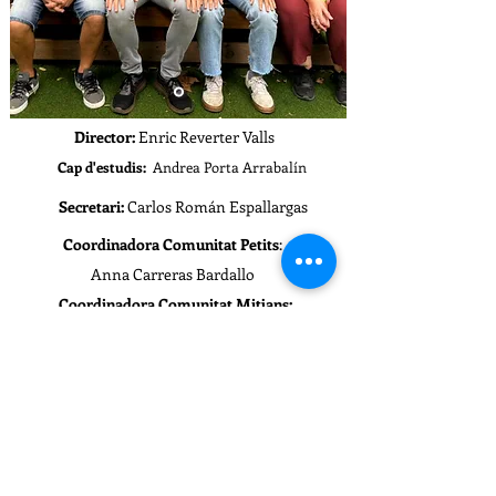
Director:
Enric Reverter Valls
Cap d'estudis:
Andrea Porta Arrabalín
Secretari:
Carlos Román Espallargas
Coordinadora Comunitat Petits
:
Anna Carreras Bardallo
Coordinadora Comunitat Mitjans:
Carolina Andreu Gil
Coordinadora Comunitat Grans:
Sara López Ferro
Carrer Perú, 195
escolacatalonia@xtec.cat
08020 Barcelona
Telèfon:
933076366