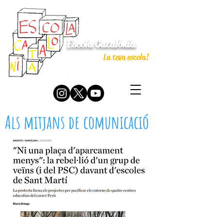
Escola Catalònia
La teva escola!
Als mitjans de comunicació