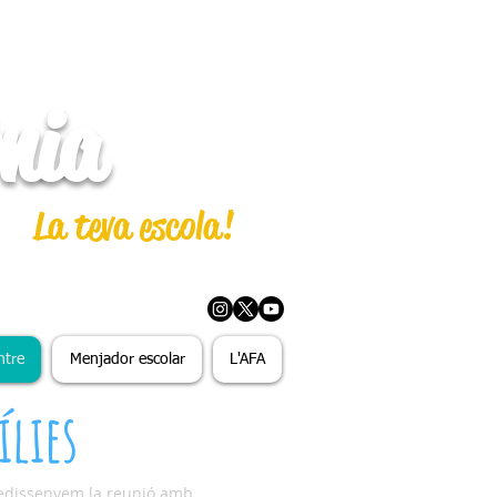
nia
La teva escola!
ntre
Menjador escolar
L'AFA
lies
 "Redissenyem la reunió amb