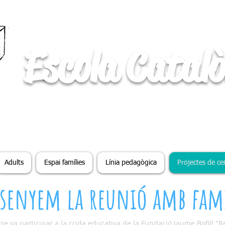
Escola Catalò
Adults
Espai famílies
Línia pedagògica
Projectes de ce
ssenyem la reunió amb famí
ntre va participar a la crida educativa de la Fundació Jaume Bofill