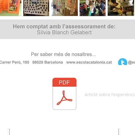
Article sobre l'experiènc
escolacatalonia@xtec.cat