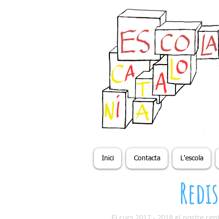
Inici
Contacta
L'escola
Redi
El curs 2017 - 2018 el nostre ce